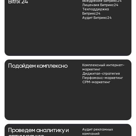
Bitrix 24
Внедрение Битрикс24
Лицензия Битрикс24
Техподдержка
Битрикс24
Аудит Битрикс24
Подойдем комплексно
Комплексный интернет-
маркетинг
Диджитал-стратегия
Перфоманс-маркетинг
СРМ-маркетинг
Проведем аналитику и
Аудит рекламных
кампаний