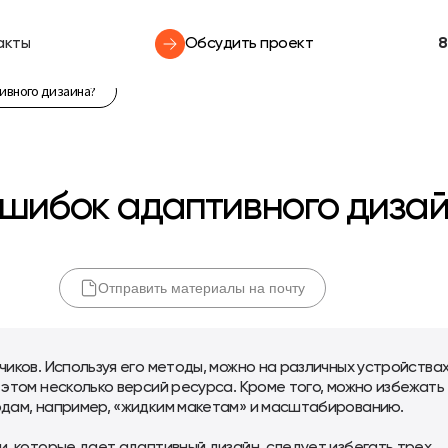
акты
Обсудить проект
8
ивного дизайна?
ошибок адаптивного диза
Отправить материалы на почту
иков. Используя его методы, можно на различных устройства
этом несколько версий ресурса. Кроме того, можно избежать
дам, например, «жидким макетам» и масштабированию.
, которые дает адаптивный дизайн, следует избегать трех