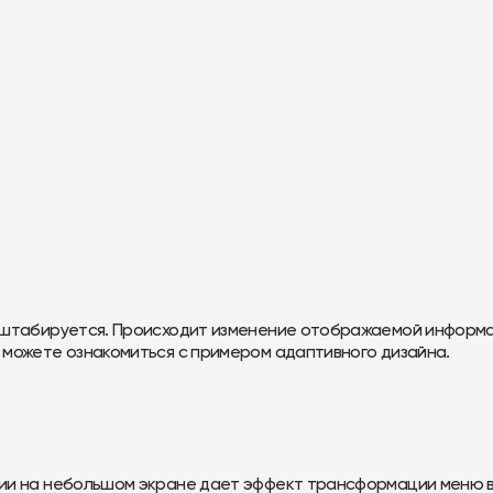
асштабируется. Происходит изменение отображаемой информа
 можете ознакомиться с примером адаптивного дизайна.
нии на небольшом экране дает эффект трансформации меню 