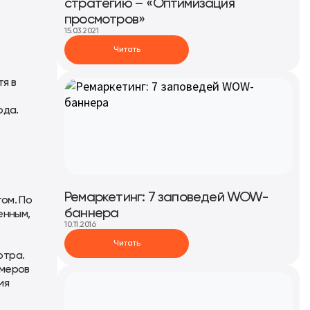
стратегию – «Оптимизация
просмотров»
15.03.2021
Читать
я в
ода.
Ремаркетинг: 7 заповедей WOW-
ом. По
баннера
енным,
10.11.2016
Читать
отра.
змеров
ия