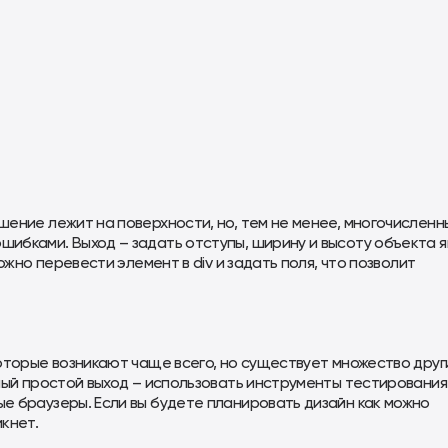
ение лежит на поверхности, но, тем не менее, многочисленн
бками. Выход – задать отступы, ширину и высоту объекта я
ожно перевести элемент в div и задать поля, что позволит
оторые возникают чаще всего, но существует множество друг
мый простой выход – использовать инструменты тестирования
е браузеры. Если вы будете планировать дизайн как можно
кнет.