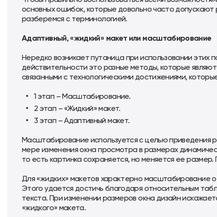
основных ошибок, которые довольно часто допускают 
разберемся с терминологией.
Адаптивный, «жидкий» макет или масштабирование
Нередко возникает путаница при использовании этих п
действительности это разные методы, которые являют
связанными с технологическими достижениями, которы
1 этап – Масштабирование.
2 этап – «Жидкий» макет.
3 этап – Адаптивный макет.
Масштабирование используется с целью приведения р
мере изменения окна просмотра в размерах динамичес
то есть картинка сохраняется, но меняется ее размер
Для «жидких» макетов характерно масштабирование о
Этого удается достичь благодаря относительным таб
текста. При изменении размеров окна дизайн искажает
«жидкого» макета.