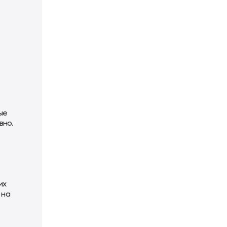
ые
вно.
их
 на