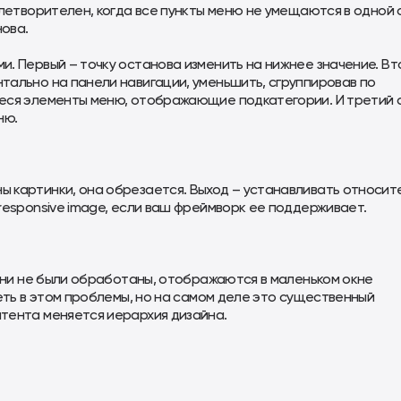
влетворителен, когда все пункты меню не умещаются в одной 
ова.
. Первый – точку останова изменить на нижнее значение. Вт
тально на панели навигации, уменьшить, сгруппировав по
иеся элементы меню, отображающие подкатегории. И третий 
ню.
 картинки, она обрезается. Выход – устанавливать относит
responsive image, если ваш фреймворк ее поддерживает.
 они не были обработаны, отображаются в маленьком окне
еть в этом проблемы, но на самом деле это существенный
тента меняется иерархия дизайна.