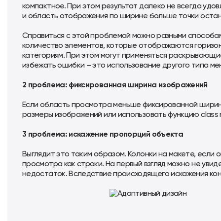
компактное. При этом результат далеко не всегда удо
и область отображения по ширине больше точки остан
Справиться с этой проблемой можно разными способами
количество элементов, которые отображаются горизон
категориям. При этом могут применяться раскрывающ
избежать ошибки – это использование другого типа ме
2 проблема: фиксированная ширина изображений
Если область просмотра меньше фиксированной ширины
размеры изображений или использовать функцию class 
3 проблема: искажение пропорций объекта
Выглядит это таким образом. Колонки на макете, если
просмотра как строки. На первый взгляд можно не увид
недостаток. Вследствие происходящего искажения кон