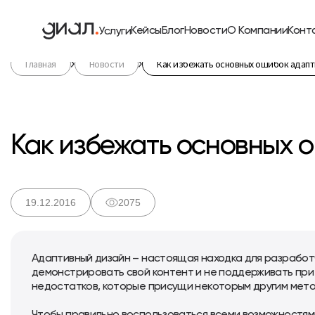
Кейсы
Блог
Новости
О Компании
Конт
Услуги
Главная
Новости
Как избежать основных ошибок адапт
Как избежать основных 
19.12.2016
2075
Адаптивный дизайн – настоящая находка для разработч
демонстрировать свой контент и не поддерживать при 
недостатков, которые присущи некоторым другим мето
Чтобы правильно воспользоваться всеми возможностями