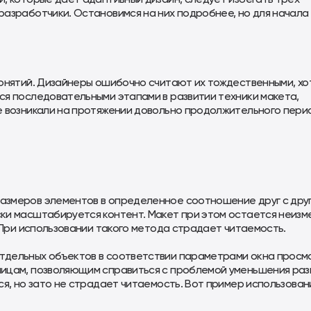
разработчики. Остановимся на них подробнее, но для начала
онятий. Дизайнеры ошибочно считают их тождественными, хот
ся последовательными этапами в развитии техники макета,
е возникали на протяжении довольно продолжительного пери
азмеров элементов в определенное соотношение друг с друг
ки масштабируется контент. Макет при этом остается неизм
. При использовании такого метода страдает читаемость.
тдельных объектов в соответствии параметрами окна просм
лицам, позволяющим справиться с проблемой уменьшения ра
ся, но зато не страдает читаемость. Вот пример использован