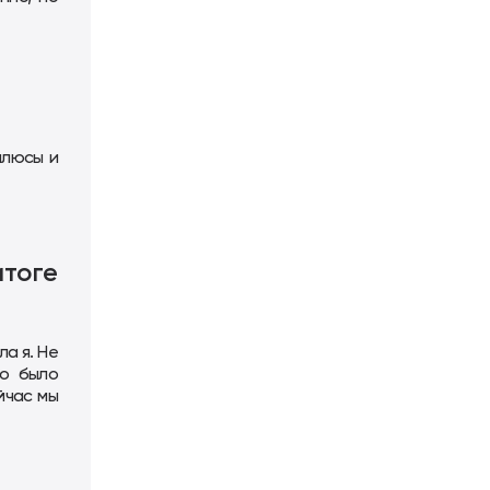
плюсы и
итоге
а я. Не
но было
йчас мы