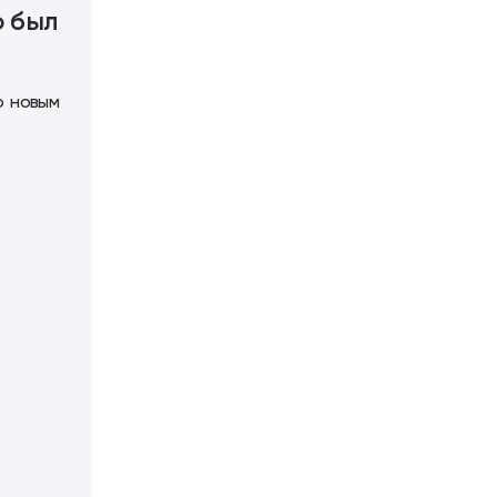
о был
о новым