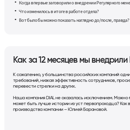
Когда впервые заговорили о внедрении Регулярного ме
Что изменилось в итоге в работе отдела?
Вот было бы можно показать наглядно до/после, правда?
Как за 12 месяцев мы внедрили
К сожалению, у большинства российских компаний одни
требований, низкая эффективность сотрудников, просиж
перевести стрелки на других.
Наша компания DIAL не оказалась исключением. Можно бы
может быть лучше истории из уст первопроходца? Как в
производства компании – Юлией Барановой.