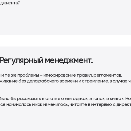
неджмента?
 Регулярный менеджмент.
 и те же проблемы – игнорирование правил, регламентов,
ивание без дела рабочего времени и стремление, в случае ч
ло бы рассказать в статье о методиках, этапах, и книгах. Но
сё начиналось и как изменилось, читайте в интервью с дире