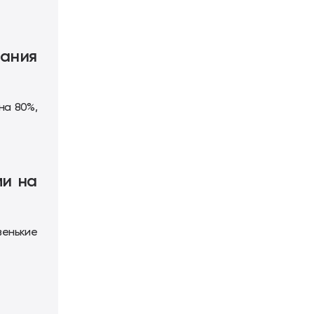
пания
на 80%,
ми на
венькие