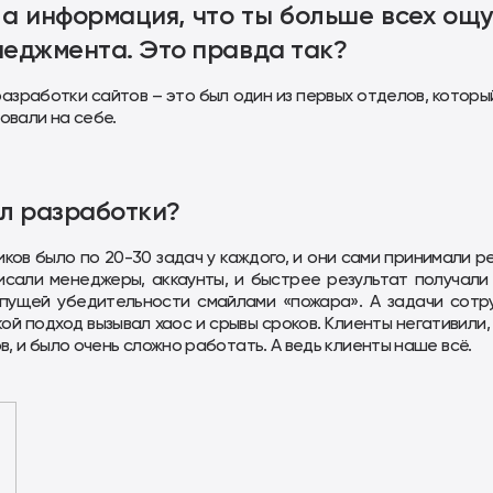
а информация, что ты больше всех ощ
неджмента. Это правда так?
разработки сайтов – это был один из первых отделов, которы
овали на себе.
ел разработки?
ков было по 20-30 задач у каждого, и они сами принимали р
писали менеджеры, аккаунты, и быстрее результат получали 
пущей убедительности смайлами «пожара». А задачи сотр
й подход вызывал хаос и срывы сроков. Клиенты негативили,
в, и было очень сложно работать. А ведь клиенты наше всё.