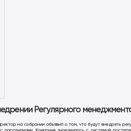
недрении Регулярного менеджмент
директор на собрании объявил о том, что будут внедрять рег
с парадигмами. Компания знакомилась с системой постепе