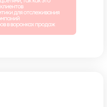
.сетями, так как это
 клиентов
тики для отслеживания
омпаний
ов в воронках продаж