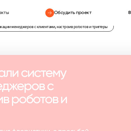
акты
Обсудить проект
8
кации менеджеров с клиентами, настроив роботов и триггеры
али систему
еджеров с
ив роботов и