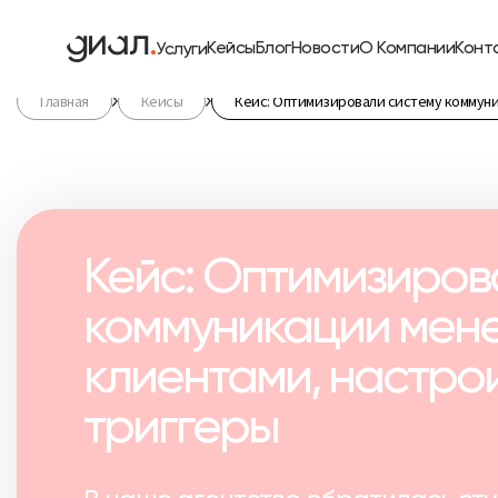
Кейсы
Блог
Новости
О Компании
Конт
Услуги
Главная
Кейсы
Кейс: Оптимизировали систему коммуни
Кейс: Оптимизиров
коммуникации мен
клиентами, настро
триггеры