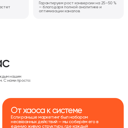
Гарантируем рост конверсии на 25–50 %
астет
— благодаря полной аналитике и
оптимизации каналов
ас
аждым нашим
. С нами просто:
От хаоса к системе
Если раньше маркетинг был набором
несвязанных действий — мы соберём его в
единую живую структуру, где каждый