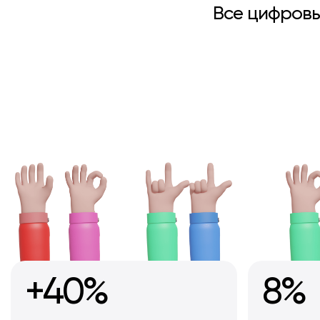
Все цифровы
+40%
8%