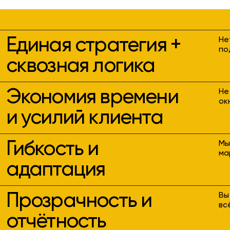
Единая стратегия +
Не
по
сквозная логика
Экономия времени
Не
ок
и усилий клиента
Гибкость и
Мы
ма
адаптация
Прозрачность и
Вы
вс
отчётность