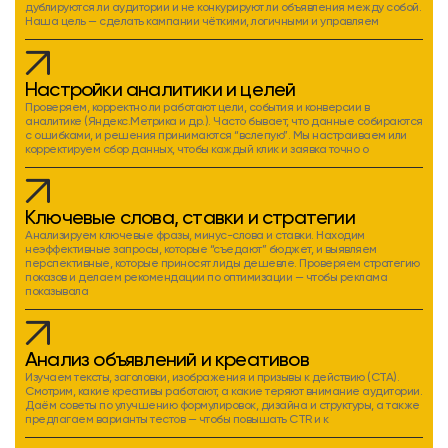
дублируются ли аудитории и не конкурируют ли объявления между собой.
Наша цель — сделать кампании чёткими, логичными и управляем
Настройки аналитики и целей
Проверяем, корректно ли работают цели, события и конверсии в
аналитике (Яндекс.Метрика и др.). Часто бывает, что данные собираются
с ошибками, и решения принимаются “вслепую”. Мы настраиваем или
корректируем сбор данных, чтобы каждый клик и заявка точно о
Ключевые слова, ставки и стратегии
Анализируем ключевые фразы, минус-слова и ставки. Находим
неэффективные запросы, которые “съедают” бюджет, и выявляем
перспективные, которые приносят лиды дешевле. Проверяем стратегию
показов и делаем рекомендации по оптимизации — чтобы реклама
показывала
Анализ объявлений и креативов
Изучаем тексты, заголовки, изображения и призывы к действию (CTA).
Смотрим, какие креативы работают, а какие теряют внимание аудитории.
Даём советы по улучшению формулировок, дизайна и структуры, а также
предлагаем варианты тестов — чтобы повышать CTR и к