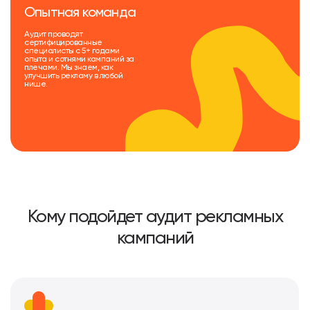
Опытная команда
Аудит проводят
сертифицированные
специалисты с 5+ годами
опыта и сотнями кампаний за
плечами. Мы знаем, как
улучшить рекламу в любой
нише.
Кому подойдет аудит рекламных
кампаний