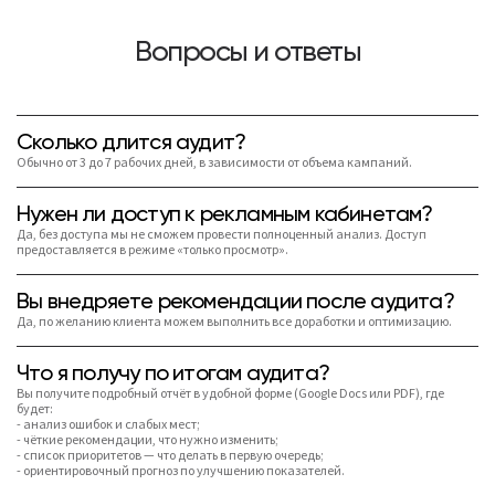
Вопросы и ответы
Сколько длится аудит?
Обычно от 3 до 7 рабочих дней, в зависимости от объема кампаний.
Нужен ли доступ к рекламным кабинетам?
Да, без доступа мы не сможем провести полноценный анализ. Доступ
предоставляется в режиме «только просмотр».
Вы внедряете рекомендации после аудита?
Да, по желанию клиента можем выполнить все доработки и оптимизацию.
Что я получу по итогам аудита?
Вы получите подробный отчёт в удобной форме (Google Docs или PDF), где
будет:
- анализ ошибок и слабых мест;
- чёткие рекомендации, что нужно изменить;
- список приоритетов — что делать в первую очередь;
- ориентировочный прогноз по улучшению показателей.