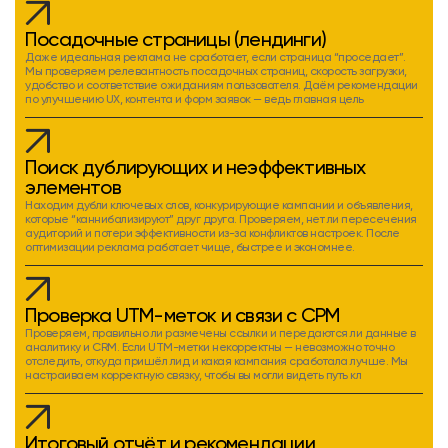
Посадочные страницы (лендинги)
Даже идеальная реклама не сработает, если страница “проседает”.
Мы проверяем релевантность посадочных страниц, скорость загрузки,
удобство и соответствие ожиданиям пользователя. Даём рекомендации
по улучшению UX, контента и форм заявок — ведь главная цель
Поиск дублирующих и неэффективных
элементов
Находим дубли ключевых слов, конкурирующие кампании и объявления,
которые “каннибализируют” друг друга. Проверяем, нет ли пересечения
аудиторий и потери эффективности из-за конфликтов настроек. После
оптимизации реклама работает чище, быстрее и экономнее.
Проверка UTM-меток и связи с СРМ
Проверяем, правильно ли размечены ссылки и передаются ли данные в
аналитику и CRM. Если UTM-метки некорректны — невозможно точно
отследить, откуда пришёл лид и какая кампания сработала лучше. Мы
настраиваем корректную связку, чтобы вы могли видеть путь кл
Итоговый отчёт и рекомендации