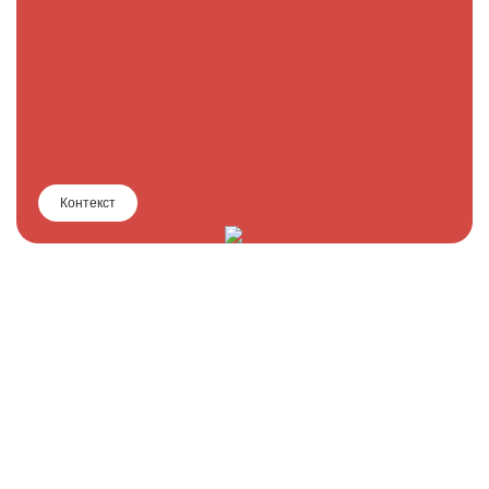
Контекст
Кейс: Как мы увеличили показы и
клики в производственной
тематике с высокой конкуренцией