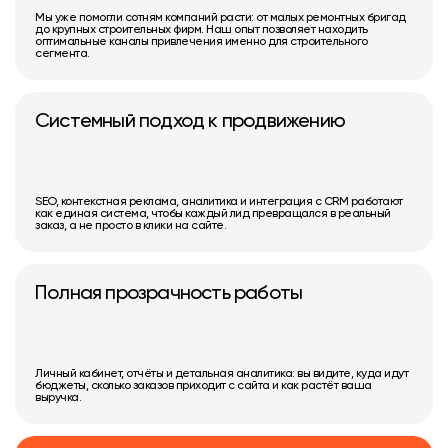
Мы уже помогли сотням компаний расти: от малых ремонтных бригад
до крупных строительных фирм. Наш опыт позволяет находить
оптимальные каналы привлечения именно для строительного
сегмента.
Системный подход к продвижению
SEO, контекстная реклама, аналитика и интеграция с CRM работают
как единая система, чтобы каждый лид превращался в реальный
заказ, а не просто в клики на сайте.
Полная прозрачность работы
Личный кабинет, отчёты и детальная аналитика: вы видите, куда идут
бюджеты, сколько заказов приходит с сайта и как растёт ваша
выручка.