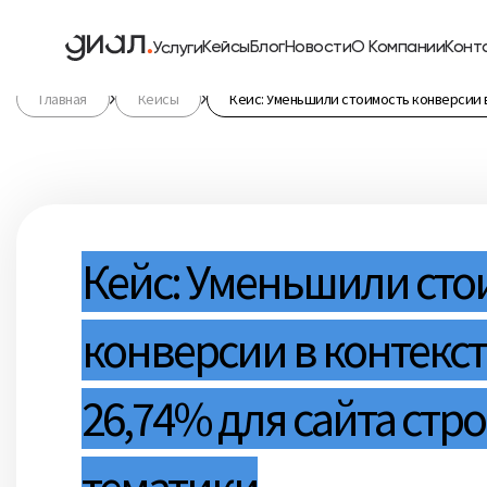
Кейсы
Блог
Новости
О Компании
Конт
Услуги
Главная
Кейсы
Кейс: Уменьшили стоимость конверсии в
Кейс: Уменьшили сто
конверсии в контекст
26,74% для сайта стр
тематики