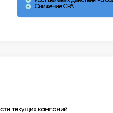
Рост целевых действий на са
Снижение CPA
сти текущих кампаний.