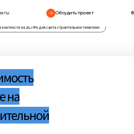
акты
Обсудить проект
8
 контексте на 26,74% для сайта строительной тематики
имость
е на
оительной