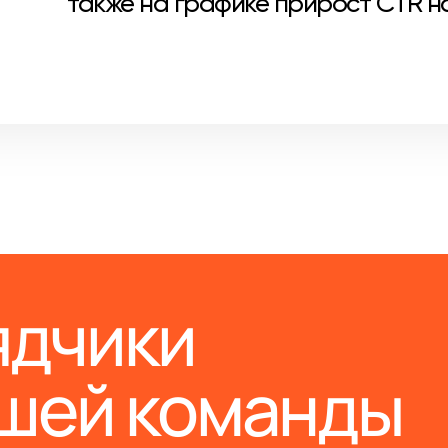
также на графике прирост CTR на
ядчики
ашей команды