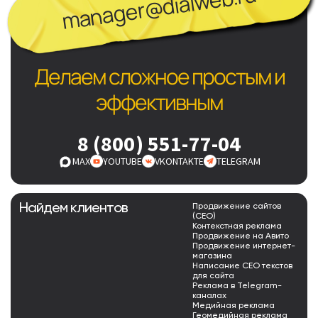
manager@dialweb.ru
Делаем сложное простым и
эффективным
8 (800) 551-77-04
MAX
YOUTUBE
VKONTAKTE
TELEGRAM
Найдем клиентов
Продвижение сайтов
(СЕО)
Контекстная реклама
Продвижение на Авито
Продвижение интернет-
магазина
Написание СЕО текстов
для сайта
Реклама в Telegram-
каналах
Медийная реклама
Геомедийная реклама