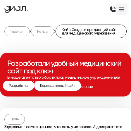
Кейс: Создали продающий сайт
Главная
Кейсы
для медицинского учреждения
Разработали удобный медицинский
сайт под ключ
В наше агентство обратилось медицинское учреждение для
создания продающего сайта. Ниша —
Разработка
Корпоративный сайт
узкоспециализированная, конкуренты сильные
Цель
Здоровье - самое ценное, что есть у человека. И доверяют его