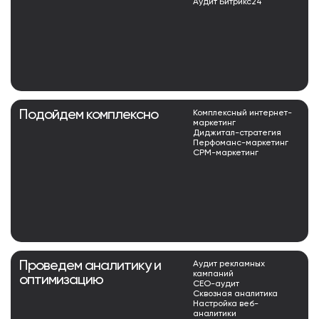
Аудит Битрикс24
Подойдем комплексно
Комплексный интернет-
маркетинг
Диджитал-стратегия
Перфоманс-маркетинг
СРМ-маркетинг
Проведем аналитику и
Аудит рекламных
кампаний
оптимизацию
СЕО-аудит
Сквозная аналитика
Настройка веб-
аналитики