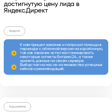
достигнутую цену лида в
Яндекс.Директ
Задачи
К нам пришел заказчик и попросил помощи в
переезде с облачной версии на коробочную,
так как заказчик хотел кастомизировать
некоторые аспекты Битрикс24, а также
хранить данные на своем сервере.
Выбор пал на нас из-за множества успешных
кейсов и рекомендаций.
Ход работы