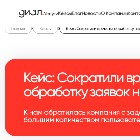
Кейсы
Блог
Новости
О Компании
Конт
Услуги
Главная
Кейсы
Кейс: Сократили время на обработку за
Кейс: Сократили в
обработку заявок н
К нам обратилась компания с зад
большим количеством пользоват