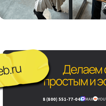
b.ru
Делаем 
простым и 
8 (800) 551-77-04
MAX
YOU