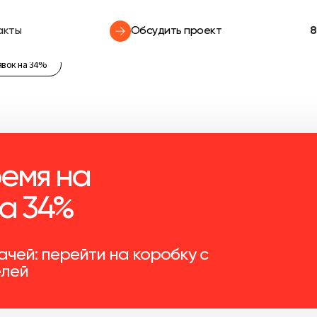
акты
Обсудить проект
8
явок на 34%
ремя на
а 34%
ачей: перейти на коробку с
елей