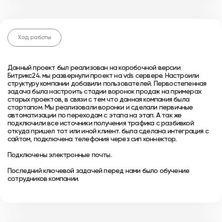
Ход работы
Данный проект был реализован на коробочной версии
Битрикс24. мы развернули проект на vds сервере. Настроили
структуру компании добавили пользователей. Первостепенная
задача была настроить стадии воронок продаж на примерах
старых проектов, в связи с тем что данная компания была
стартапом. Мы реализовали воронки и сделали первичные
автоматизации по переходам с этапа на этап. А так же
подключили все источники получения трафика с разбивкой
откуда пришел тот или иной клиент. была сделана интеграция с
сайтом, подключена телефония через сип коннектор.
Подключены электронные почты.
Последний ключевой задачей перед нами было обучение
сотрудников компании.