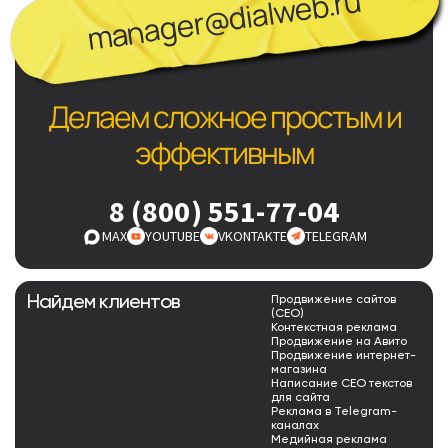
manager@dialweb.ru
Делаем сложное простым и
эффективным
8 (800) 551-77-04
MAX
YOUTUBE
VKONTAKTE
TELEGRAM
Найдем клиентов
Продвижение сайтов
(СЕО)
Контекстная реклама
Продвижение на Авито
Продвижение интернет-
магазина
Написание СЕО текстов
для сайта
Реклама в Telegram-
каналах
Медийная реклама