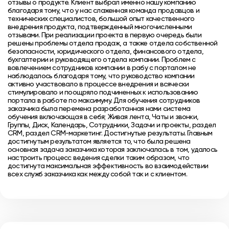
отзывы о продукте. Клиент выбрал именно нашу компанию
благодаря тому, что у нас слаженная команда продавцов и
технических специалистов, большой опыт качественного
внедрения продукта, подтвержденный многочисленными
отзывами. При реализации проекта в первую очередь были
решены проблемы отдела продаж, а также отдела собственной
безопасности, юридического отдела, финансового отдела,
бухгалтерии и руководящего отдела компании. Проблем с
вовлечением сотрудников компании в рабу с порталом не
наблюдалось благодаря тому, что руководство компании
активно участвовало в процессе внедрения и всячески
стимулировало и поощряло подчиненных к использованию
портала в работе по максимуму. Для обучения сотрудников
заказчика была перемена разработанная нами система
обучения включающая в себя; Живая лента, Чаты и звонки,
Группы, Диск, Календарь, Сотрудники, Задачи и проекты, раздел
CRM, раздел CRM-маркетинг. Достигнутые результаты. Главным
достигнутым результатом является то, что была решена
основная задача заказчика которая заключалась в том, удалось
настроить процесс ведения сделки таким образом, что
достигнута максимальная эффективность во взаимодействии
всех служб заказчика как между собой так и с клиентом.