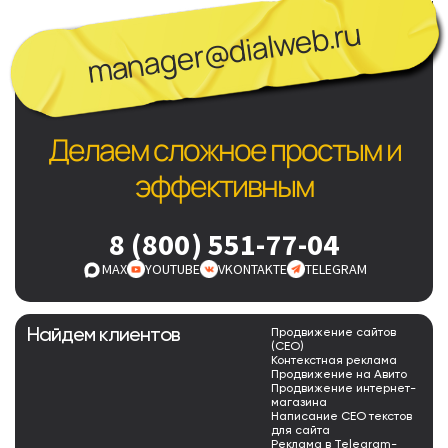
manager@dialweb.ru
Делаем сложное простым и
эффективным
8 (800) 551-77-04
MAX
YOUTUBE
VKONTAKTE
TELEGRAM
Найдем клиентов
Продвижение сайтов
(СЕО)
Контекстная реклама
Продвижение на Авито
Продвижение интернет-
магазина
Написание СЕО текстов
для сайта
Реклама в Telegram-