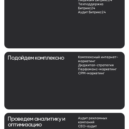
Лицензия Битрикс24
Техподдержка
Битрикс24
Аудит Битрикс24
Подойдем комплексно
Комплексный интернет-
маркетинг
Диджитал-стратегия
Перфоманс-маркетинг
СРМ-маркетинг
Проведем аналитику и
Аудит рекламных
кампаний
оптимизацию
СЕО-аудит