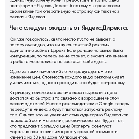
адекватную замену может предоставить только одна
платформа - Яндекс. Директ. А потому мы предлагаем
своим клиентам оперативную настройку контекстной
рекламы Яндекса.
Чего следует ожидать от Яндекс.Директа.
Как уже говорилось, свято место пусто не бывает, а
потому очевидно, что нишу контекстной рекламы
единолично займет Директ. Если раньше на рынке была
конкуренция, то теперь её не станет, а значит изменения
в работе монополиста не заставят себя ждать.
Одно из таких изменений легко предугадать – это
изменение цен. Стоимость каждого вида рекламы будет
увеличиваться, однако проходить это будет по-разному.
К примеру, поисковая реклама может вырасти в цене
достаточно быстро: это связано с возросшим числом
рекламодателей. Многие рекламодатели с Google теперь
перейдут в Яндекс и будут пытаться запускать рекламу
там. Однако это не увеличит саму аудиторию Яндекса как
поисковой сети – а значит, рекламироваться будет тот,
кто предложит большую цену. Эксперты советуют
морально приготовиться к росту средней стоимости
клиента на 30 или даже 40 процентов.