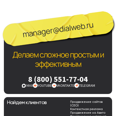
manager@dialweb.ru
Делаем сложное простым и
эффективным
8 (800) 551-77-04
MAX
YOUTUBE
VKONTAKTE
TELEGRAM
Найдем клиентов
Продвижение сайтов
(СЕО)
Контекстная реклама
Продвижение на Авито