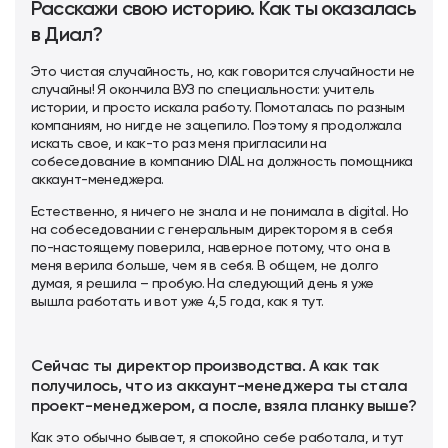
Расскажи свою историю. Как ты оказалась
в Диал?
Это чистая случайность, но, как говорится случайности не
случайны! Я окончила ВУЗ по специальности: учитель
истории, и просто искала работу. Помоталась по разным
компаниям, но нигде не зацепило. Поэтому я продолжала
искать свое, и как-то раз меня пригласили на
собеседование в компанию DIAL на должность помощника
аккаунт-менеджера.
Естественно, я ничего не знала и не понимала в digital. Но
на собеседовании с генеральным директором я в себя
по-настоящему поверила, наверное потому, что она в
меня верила больше, чем я в себя. В общем, не долго
думая, я решила – пробую. На следующий день я уже
вышла работать и вот уже 4,5 года, как я тут.
Сейчас ты директор производства. А как так
получилось, что из аккаунт-менеджера ты стала
проект-менеджером, а после, взяла планку выше?
Как это обычно бывает, я спокойно себе работала, и тут