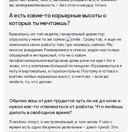
действительно, много, желание развиваться, и, конечно
же, коммуникабельность – без этого никуда, точно.
А есть какие-то карьерные высоты о
которых ты мечтаешь?
Буквально, на той неделе, генеральный директор
спросила у меня то же самое
. Скажу так, я ещё не
закончила свою работу там, где нахожусь сейчас. Мы
многое внедряем. Развиваемся и список задач настолько
обширный и интересный, что ни о каком
профессиональном выгорании даже речи не идет. Но я
знаю, что у компании большой потенциал. И развиваться я
могу и вертикально, и горизонтально. Поэтому я готова к
взятию любых карьерных высот, а мечтаю – всегда
любить то, что делаю.
Обычно ваш отдел трудится чуть ли не до ночи и
нужно как-то отвлекаться от работы. Что любишь
делать в свободное время?
Я люблю спорт, и экстремальный, в том числе. У нас с
мужем есть одно безумное увлечение – джип-триал. Это