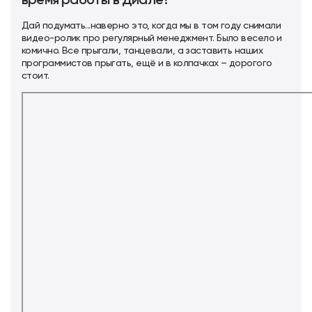
время работы в Диале?
Дай подумать...наверно это, когда мы в том году снимали
видео-ролик про регулярный менеджмент. Было весело и
комично. Все прыгали, танцевали, а заставить наших
программистов прыгать, ещё и в колпачках – дорогого
стоит.