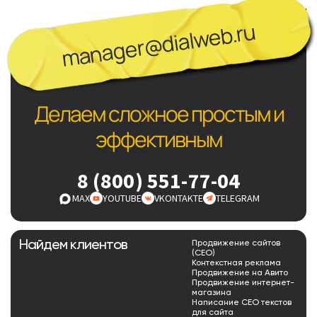
manager@dialweb.ru
Делаем сложное простым и
эффективным
8 (800) 551-77-04
MAX
YOUTUBE
VKONTAKTE
TELEGRAM
Найдем клиентов
Продвижение сайтов
(СЕО)
Контекстная реклама
Продвижение на Авито
Продвижение интернет-
магазина
Написание СЕО текстов
для сайта