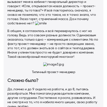
вызывает меня в кабинет генеральный директор и
говорит: «Юля, открывается новая должность – проект-
менеджер, ты готова?» И всё повторилось сначала, я
снова не понимала, что это такое, но я точно знала, что
готова. Глаза горят, стремлений масса. Да и почему
собственно нет?
В общем, я согласилась и всё перевернулось с ног на
голову. Ведь это совсем разные должности. Одинаковым
оказалось только одно – коммуникация с клиентами. Но по
факту проект-менеджер – не просто связующее звено,
это тот, кто должен знать всё о сайтах и техподдержке.
Иначе у клиентов просто не будет доверия к компании.
Такой своеобразный многорукий многоног!
Типичный проект-менеджер
Сложно было?
Да...помню и до 9 сидела на работе, и до 8, пытаясь
разобраться. Мне помогали руководители компании,
другие сотрудники. Постепенно я росла, развивалась. И
не смотря на то, что я набила много шишек, свою работу
очень люблю.