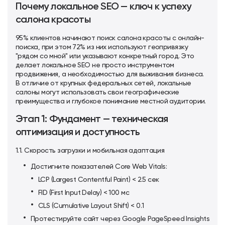
Почему локальное SEO — ключ к успеху
салона красоты
95% клиентов начинают поиск салона красоты с онлайн-
поиска, при этом 72% из них используют геопривязку
"рядом со мной" или указывают конкретный город. Это
делает локальное SEO не просто инструментом
продвижения, а необходимостью для выживания бизнеса.
В отличие от крупных федеральных сетей, локальные
салоны могут использовать свои географические
преимущества и глубокое понимание местной аудитории.
Этап 1: Фундамент — техническая
оптимизация и доступность
1.1. Скорость загрузки и мобильная адаптация
Достигните показателей Core Web Vitals:
LCP (Largest Contentful Paint) < 2.5 сек
FID (First Input Delay) < 100 мс
CLS (Cumulative Layout Shift) < 0.1
Протестируйте сайт через Google PageSpeed Insights