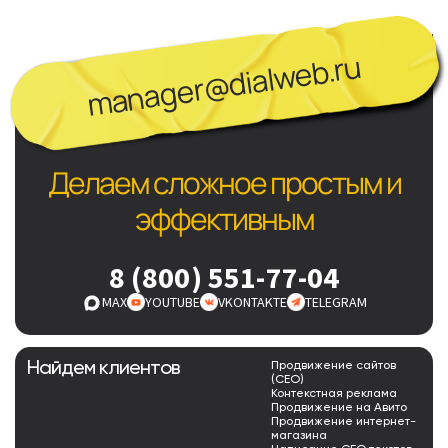
manager@dialweb.ru
Делаем сложное простым и
эффективным
8 (800) 551-77-04
MAX
YOUTUBE
VKONTAKTE
TELEGRAM
Найдем клиентов
Продвижение сайтов
(СЕО)
Контекстная реклама
Продвижение на Авито
Продвижение интернет-
магазина