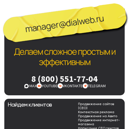
manager@dialweb.ru
Делаем сложное простым и
эффективным
8 (800) 551-77-04
MAX
YOUTUBE
VKONTAKTE
TELEGRAM
Найдем клиентов
Продвижение сайтов
(СЕО)
Контекстная реклама
Продвижение на Авито
Продвижение интернет-
магазина
Написание СЕО текстов